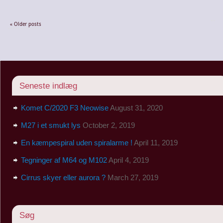
«
Older posts
Seneste indlæg
Komet C/2020 F3 Neowise
August 31, 2020
M27 i et smukt lys
October 2, 2019
En kæmpespiral uden spiralarme !
April 11, 2019
Tegninger af M64 og M102
April 4, 2019
Cirrus skyer eller aurora ?
March 27, 2019
Søg