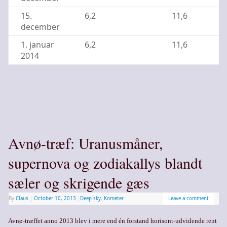
15.
6,2
11,6
december
1. januar
6,2
11,6
2014
Avnø-træf: Uranusmåner,
supernova og zodiakallys blandt
sæler og skrigende gæs
By
Claus
|
October 10, 2013
|
Deep sky
,
Kometer
Leave a comment
Avnø-træffet anno 2013 blev i mere end én forstand horisont-udvidende rent