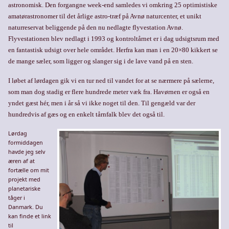
astronomisk. Den forgangne week-end samledes vi omkring 25 optimistiske
amatørastronomer til det årlige astro-træf på Avnø naturcenter, et unikt
naturreservat beliggende på den nu nedlagte flyvestation Avnø.
Flyvestationen blev nedlagt i 1993 og kontroltårnet er i dag udsigtsrum med
en fantastisk udsigt over hele området. Herfra kan man i en 20×80 kikkert se
de mange sæler, som ligger og slanger sig i de lave vand på en sten.
I løbet af lørdagen gik vi en tur ned til vandet for at se nærmere på sælerne,
som man dog stadig er flere hundrede meter væk fra. Havørnen er også en
yndet gæst hér, men i år så vi ikke noget til den. Til gengæld var der
hundredvis af gæs og en enkelt tårnfalk blev det også til.
Lørdag
formiddagen
havde jeg selv
æren af at
fortælle om mit
projekt med
planetariske
tåger i
Danmark. Du
kan finde et link
til