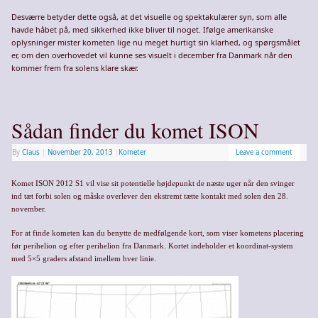
Desværre betyder dette også, at det visuelle og spektakulærer syn, som alle
havde håbet på, med sikkerhed ikke bliver til noget. Ifølge amerikanske
oplysninger mister kometen lige nu meget hurtigt sin klarhed, og spørgsmålet
er, om den overhovedet vil kunne ses visuelt i december fra Danmark når den
kommer frem fra solens klare skær.
Sådan finder du komet ISON
By
Claus
|
November 20, 2013
|
Kometer
Leave a comment
Komet ISON 2012 S1 vil vise sit potentielle højdepunkt de næste uger når den svinger
ind tæt forbi solen og måske overlever den ekstremt tætte kontakt med solen den 28.
november.
For at finde kometen kan du benytte de medfølgende kort, som viser kometens placering
før perihelion og efter perihelion fra Danmark. Kortet indeholder et koordinat-system
med 5×5 graders afstand imellem hver linie.