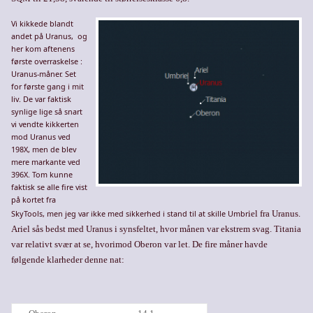
Vi kikkede blandt
andet på Uranus, og
her kom aftenens
første overraskelse :
Uranus-måner. Set
for første gang i mit
liv. De var faktisk
synlige lige så snart
vi vendte kikkerten
mod Uranus ved
198X, men de blev
mere markante ved
396X. Tom kunne
faktisk se alle fire vist
på kortet fra
SkyTools, men jeg var ikke med sikkerhed i stand til at skille Umbr
iel fra Uranus.
Ariel sås bedst med Uranus i synsfeltet, hvor månen var ekstrem svag. Titania
var relativt svær at se, hvorimod Oberon var let. De fire måner havde
følgende klarheder denne nat: