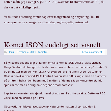
natten målte jeg i øvrigt SQM til 21,81, svarende til størrelsesklasse 7,0, så
der var det
virkeligt
mørkt.
Vi sluttede af søndag formiddag efter morgenmad og oprydning. Tak til
arrangørerne for et meget veltilrettelagt og hyggeligt astro-træf.
Komet ISON endeligt set visuelt
By
Claus
|
October 7, 2013
|
Kometer
Leave a comment
Så lykkedes det endeligt at få den omtalte komet ISON 2012 S1 at se visuelt.
Ifølge SkyTools kataloget skulle den være 8m7 og have en diameter på næsten 3
bueminutter, men den var faktisk ret svag og ikke helt nem at se i 20 tommer
Obsession-kikkerten ved 198X. Centralt sås en stor, diffus kugle med en diameter
på omtrent halvanden bueminut. I midten af denne sås en koncentreret, lidt
spids midte med en svag hale pegende mod nordvest.
Lige foran kometen sås ejendommeligt nok en lille bitte galakse. Dette var PGC
28008 med en klarhed på 14m9.
Observationen blevet lavet på Avnø Naturcenter natten til søndag den 6.
oktober.