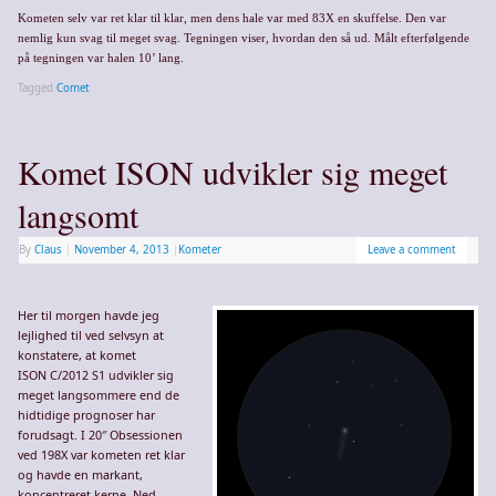
Kometen selv var ret klar til klar, men dens hale var med 83X en skuffelse. Den var
nemlig kun svag til meget svag. Tegningen viser, hvordan den så ud. Målt efterfølgende
på tegningen var halen 10’ lang.
Tagged
Comet
Komet ISON udvikler sig meget
langsomt
By
Claus
|
November 4, 2013
|
Kometer
Leave a comment
Her til morgen havde jeg
lejlighed til ved selvsyn at
konstatere, at komet
ISON C/2012 S1 udvikler sig
meget langsommere end de
hidtidige prognoser har
forudsagt. I 20″ Obsessionen
ved 198X var kometen ret klar
og havde en markant,
koncentreret kerne. Ned