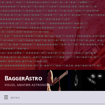
b�>j��)΄��!P�����ԫ��&���;�"k��B�޶�}
��������p�SVT�(w��ę��!j������ ��x�;�-
m��@J����nQ+���պ��כ��7�Ma�jf��J��ͱ4j���Ѳ�
撆R��x�ZMz�7v��IW���/d��ٞ�Тז�c�ZM~�ji�� ߒ��sQz�����Ԡ��DW��3�De�n"��M�+/
��������B��:�-�u��IJ���7j�委
���9��p�=�'m��AN�ޭ�=/��������B��:�-
�n&������nUf���������q��x�ZM~�
c��
Ϲ�+,&��Ὰܢ��F[��(�1�*"��
ϒ��"J����ԧ�����<�;�b"�� ���"j�����ܢ��F[��x�
,�!q�� қ�*]/���؝�2��7�SMc�s"���ޭ�DQ/�应�ܢ��F_��!
� :�s"�� ����7`��������F��+�SVT�n"��IJ����nQ/�
应����B ��4�
w�D"��IJ�׭�-`������S��9�Dr�ji��EJ߅��gJ�应��
矁[��x�ZM~�n"��IB؃��!'����Тѕ��+��(m��IK�ʭ�/|
��ϐܢ��F[��x�ZMz�G�� %嬩
�/c��������[[��<�RI:�:c��MΎ��:z�졾�ܢ��F[��R�ZM~�D
BaggerAstro
VISUEL AMATØR-ASTRONOMI
MENU