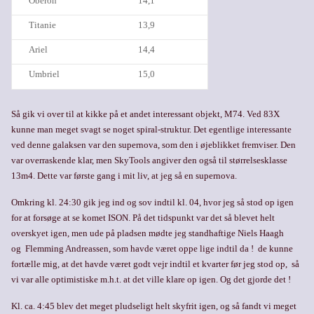
Oberon
14,1
Titanie
13,9
Ariel
14,4
Umbriel
15,0
Så gik vi over til at kikke på et andet interessant objekt, M74. Ved 83X
kunne man meget svagt se noget spiral-struktur. Det egentlige interessante
ved denne galaksen var den supernova, som den i øjeblikket fremviser. Den
var overraskende klar, men SkyTools angiver den også til størrelsesklasse
13m4. Dette var første gang i mit liv, at jeg så en supernova.
Omkring kl. 24:30 gik jeg ind og sov indtil kl. 04, hvor j
eg så stod op igen
for at forsøge at se komet ISON. På det tidspunkt var det så blevet helt
overskyet igen, men ude på pladsen mødte jeg standhaftige Niels Haagh
og Flemming Andreassen, som havde været oppe lige indtil da ! de kunne
fortælle mig, at det havde været godt vejr indtil et kvarter før jeg stod op,
så
vi var alle optimistiske m.h.t. at det ville klare op igen. Og det gjorde det !
Kl. ca. 4:45 blev det meget pludseligt helt skyfrit igen, og så fandt vi meget