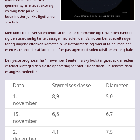
igennem synsfeltet strakte sig
en svag hale på ca. 5
bueminutter, jo ikke ligefrem en
stor hale.
Men kometen bliver spændende at følge de kommende uger, hvor den nærmer
sig den usædvanlig tætte passage med solen den 28. november. Specielt i ugen
før og dagene efter kan kometen blive udfordrende og svær at følge, men der
er en vis chance for, at kometen efter passagen med solen udvikler en lang hale.
De nyeste prognoser fra 1. november (hentet fra SkyTools) angiver, at klarheden
er faldet kraftigt siden sidste opdatering for blot 3 uger siden. De seneste data
er angivet nedenfor.
Dato
Størrelsesklasse
Diameter
1.
8,9
5,0
november
15.
6,6
6,7
november
2.
4,1
7,5
december