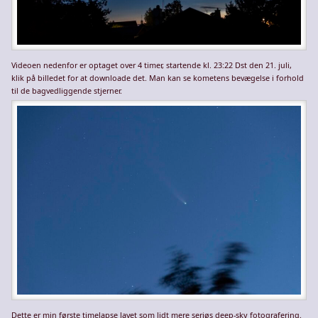
Videoen nedenfor er optaget over 4 timer, startende kl. 23:22 Dst den 21. juli,
klik på billedet for at downloade det. Man kan se kometens bevægelse i forhold
til de bagvedliggende stjerner.
Dette er min første timelapse lavet som lidt mere seriøs deep-sky fotografering.