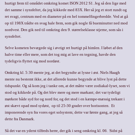
hurtigt frem til området omkring komet ISON 2012 S1. Jeg så den lige med
det samme i synsfeltet, da jeg kikkede med 83X. Her så jeg et stort rundt og
ret svagt, centrum med en diameter på en hel tommelfingerbredde. Ved at gå
op til 198X trådte en svag hale frem, som gik nogle få bueminutter ned mod
nordvest. Den gik ned til omkring den 9. størrelseklasse stjerne, som sås i
synsfeltet.
Selve kometen bevægede sig i øvrigt ret hurtigt på himlen. I løbet af den
halve time eller mere, som det tog mig at lave en tegning, havde den
tydeligvis flyttet sig mod nordøst.
Omkring kl. 5:30 mente jeg, at det begyndte at lysne i øst. Niels Haagh
mente nu bestemt ikke, at det allerede kunne begynde at blive lyst på dette
tidspunkt. Og så kom jeg i tanke om, at det måtte være zodiakal-lyset, som vi
stod og kikkede på. Og det blev mere og mere markant; det var tydeligt
mørkere både syd for og nord for, og det stod i en kæmpe-mæssig trekant i
øst skævt opad mod sydøst, op til 25-30 grader over horisonten. Et
imponerende syn fra vores eget solsystem; dette var første gang, at jeg så
dette fra Danmark.
Så det var en yderst tilfreds herre, der gik i seng omkring kl. 06. Sidst på