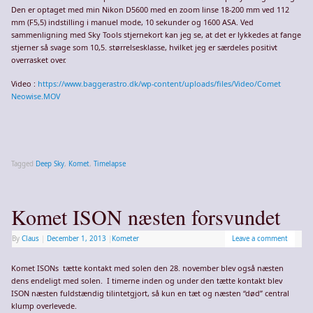
Den er optaget med min Nikon D5600 med en zoom linse 18-200 mm ved 112
mm (F5,5) indstilling i manuel mode, 10 sekunder og 1600 ASA. Ved
sammenligning med Sky Tools stjernekort kan jeg se, at det er lykkedes at fange
stjerner så svage som 10,5. størrelsesklasse, hvilket jeg er særdeles positivt
overrasket over.
Video :
https://www.baggerastro.dk/wp-content/uploads/files/Video/Comet
Neowise.MOV
Tagged
Deep Sky
,
Komet
,
Timelapse
Komet ISON næsten forsvundet
By
Claus
|
December 1, 2013
|
Kometer
Leave a comment
Komet ISONs tætte kontakt med solen den 28. november blev også næsten
dens endeligt med solen. I timerne inden og under den tætte kontakt blev
ISON næsten fuldstændig tilintetgjort, så kun en tæt og næsten “død” central
klump overlevede.