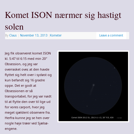
Komet ISON nærmer sig hastigt
solen
By
Claus
|
November 13, 2013
|
Kometer
Leave a comment
Jeg fik observeret komet ISON
kl. 5:47 til 6:15 med min 20″
Obsession, og jeg var
overrasket over, at den havde
flyttet sig helt over i sydøst og
kun befandt sig 16 gradre
oppe. Det er godt at
Obsessionen er så
transportabel, for jeg var nødt
til at flytte den over til lige ud
for vores carport, hvor jeg
meget sjældent observere fra.
Herfra kunne jeg se hen over
nogle høje træer ved Sjælsø-
engene.