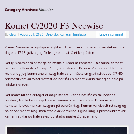
Kometer
Category Archives:
Komet C/2020 F3 Neowise
By
Claus
|
August 31, 2020
|
Deep sky
,
Kometer
,
Timelapse
Leave a comment
Komet Neowise var synlige et stykke tid hen over sommeren, men det var først i
dagene 17-18. juli, at jeg fik lejlighed til at få et kik på den.
Det lykkedes også at fange en række billeder af kometen. Det første er taget
midnat imellem den 16. og 17. juli, se nedenfor. Kernen sås med det blotte øje
ret klar og jeg kunne ane en svag hale op til måske en grad stik opad. I 7×50
prismekikkert var synet flottest og her sås en meget klar kerne og en hale på
måske 2 grader.
Det andet billede er taget et døgn senere. Denne nat sås en del lysende
natskyer, hvillket var meget smukt sammen med kometen. Desværre var
kometen blevet markant svagere på bare én dag. Kernen var visuelt ret svag og
halen var meget svag, men stadigvæk omkring 1 grad lang. I prismekikkert var
kernen ret klar og halen svag og stadig måske 2 grader lang.