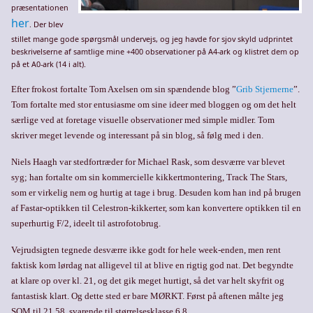
præsentationen
her
. Der blev
stillet mange gode spørgsmål undervejs, og jeg havde for sjov skyld udprintet
beskrivelserne af samtlige mine +400 observationer på A4-ark og klistret dem op
på et A0-ark (14 i alt).
Efter frokost fortalte Tom Axelsen om sin spændende blog ”
Grib Stjernerne
”.
Tom fortalte med stor entusiasme om sine ideer med bloggen og om det helt
særlige ved at foretage visuelle observationer med simple midler. Tom
skriver meget levende og interessant på sin blog, så følg med i den.
Niels Haagh var stedfortræder for Michael Rask, som desværre var blevet
syg; han fortalte om sin kommercielle kikkertmontering, Track The Stars,
som er virkelig nem og hurtig at tage i brug. Desuden kom han ind på brugen
af Fastar-optikken til Celestron-kikkerter, som kan konvertere optikken til en
superhurtig F/2, ideelt til astrofotobrug.
Vejrudsigten tegnede desværre ikke godt for hele week-enden, men rent
faktisk kom lørdag nat alligevel til at blive en rigtig god nat. Det begyndte
at klare op over kl. 21, og det gik meget hurtigt, så det var helt skyfrit og
fantastisk klart. Og dette sted er bare MØRKT. Først på aftenen målte jeg
SQM til 21,58, svarende til størrelsesklasse 6,8.