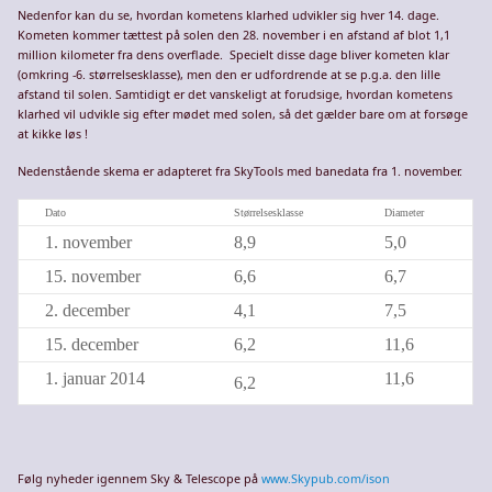
Nedenfor kan du se, hvordan kometens klarhed udvikler sig hver 14. dage.
Kometen kommer tættest på solen den 28. november i en afstand af blot 1,1
million kilometer fra dens overflade. Specielt disse dage bliver kometen klar
(omkring -6. størrelsesklasse), men den er udfordrende at se p.g.a. den lille
afstand til solen. Samtidigt er det vanskeligt at forudsige, hvordan kometens
klarhed vil udvikle sig efter mødet med solen, så det gælder bare om at forsøge
at kikke løs !
Nedenstående skema er adapteret fra SkyTools med banedata fra 1. november.
Dato
Størrelsesklasse
Diameter
1. november
8,9
5,0
15. november
6,6
6,7
2. december
4,1
7,5
15. december
6,2
11,6
1. januar 2014
11,6
6,2
Følg nyheder igennem Sky & Telescope på
www.Skypub.com/ison