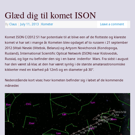
Glæd dig til komet ISON
By
Claus
|
July 11, 2013
|
Kometer
Leave a comment
Komet ISON C/2012 S1 har potentiale til at blive een af de flotteste og klareste
komet vi har set i mange år. Kometen blev opdaget af to russere i 21 september
2012 (Vitali Nevski (Vitebsk, Belarus) og Artyom Novichonok (Kondopoga,
Rusland), International Scientific Optical Network (ISON) near Kislovodsk,
Russia), og lige nu befinder den sig i en bane indenfor Mars. Fra sidst i august
har den været så klar, at den har været synlig i de største amatørastronomiske
kikkerter med en klarhed på 12m5 og en diameter på 30″.
Nedenstående kort viser, hvor kometen befinder sig i løbet af de kommende
måneder.