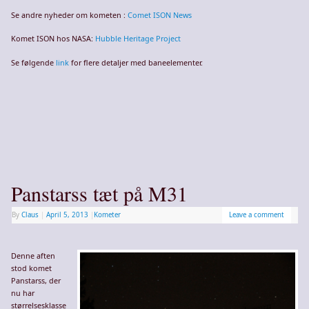
Se andre nyheder om kometen :
Comet ISON News
Komet ISON hos NASA:
Hubble Heritage Project
Se følgende
link
for flere detaljer med baneelementer.
Panstarss tæt på M31
By
Claus
|
April 5, 2013
|
Kometer
Leave a comment
Denne aften
stod komet
Panstarss, der
nu har
størrelsesklasse