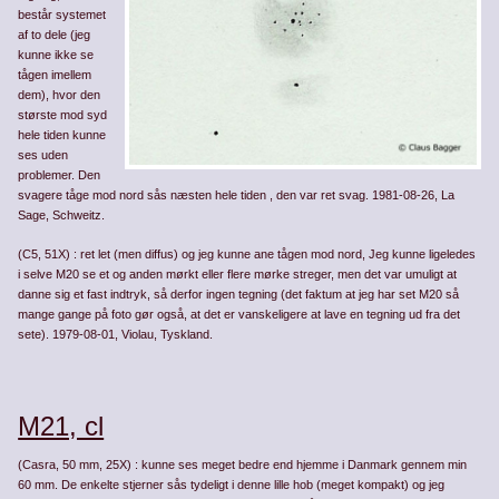
består systemet
af to dele (jeg
kunne ikke se
tågen imellem
dem), hvor den
største mod syd
hele tiden kunne
ses uden
problemer. Den
svagere tåge mod nord sås næsten hele tiden , den var ret svag. 1981-08-26, La
Sage, Schweitz.
(C5, 51X) : ret let (men diffus) og jeg kunne ane tågen mod nord, Jeg kunne ligeledes
i selve M20 se et og anden mørkt eller flere mørke streger, men det var umuligt at
danne sig et fast indtryk, så derfor ingen tegning (det faktum at jeg har set M20 så
mange gange på foto gør også, at det er vanskeligere at lave en tegning ud fra det
sete). 1979-08-01, Violau, Tyskland.
M21, cl
(Casra, 50 mm, 25X) : kunne ses meget bedre end hjemme i Danmark gennem min
60 mm. De enkelte stjerner sås tydeligt i denne lille hob (meget kompakt) og jeg