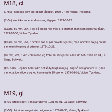
M18, cl
(7×50) : kan ses som en ret klar tågeplet. 1979-07-30, Violau, Tyskland.
(7x5o) sås ikke andet end en svag tågeplet. 1979-10-23.
(Casra, 50 mm, 25X) : jeg så en lille hob med 6-8 stjerner, men som ellers var tåget.
1979-07-30, Violau, Tyskland.
(Casra, 50 mm, 25X) : direkte sås et par enkelte stjerner, men indirekte så jeg en lille
sammenklyngning af stjer­ner. 1979-10-23.
(60 mm, 72X) : Ved 72X kunne jeg tælle 16-18 stjerner i den lille hob. 1981-07-04, La
Sage, Schweitz.
(C5, 51X) : Jeg har heller ikke set så tydeligt som jeg i dag så den gennem C5 ; den
var let at identificere og jeg kunne tælle 15 stjener. 1979-08-01, Violau, Tyskland.
M19, gl
(6×30 søgekikkert) : en klar stjerne. 1981-07-01. La Sage i Schweitz.
(7×50) : let at se, meget stjernelignende. 1979-07-30, Violau, Tyskland.