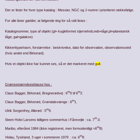
Der er lister for hver type katalog : Messier, NGC og J-numre i prioriteret rækkefølge.
For alle lister gælder, at følgende ting for så vidt listes :
Katalognummer, type af objekt (gl= kugleformet stjernehob;neb=tåge;pl=planetarisk
tåge; gal=galakse)
Kikkerttype/navn, forstørrelse : beskrivelse, dato for observation, observationssted
(hvis andet end Birkerød).
Hvis et objekt ikke har kunnet ses, så er det markeret med
gult
.
Grænsestørrelsesklasse hos :
m
m
Claus Bagger, Birkerød, Bregnerødvej : 6
0 til 6
2.
m
Claus Bagger, Birkerød, Grøndalsvænge : 6
1.
m
Ulrik Sorgenfrey, Allerød : 5
9.
m
Steen Holst Larsens tidligere sommerhus i Fårevejle : ca. 7
.0.
m
Maribo, efteråret 1984 (ikke registreret, men formodentligt ≈6
8)
m
Violau, Tyskland, 3 uger i sommeren 1979 : ca. 6
8.