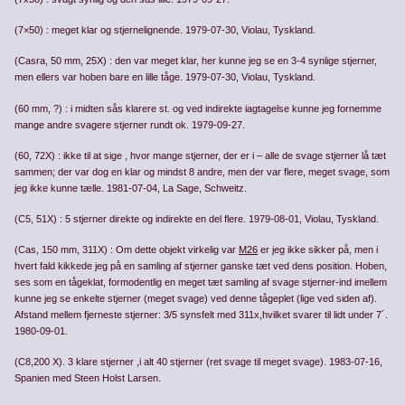
(7×50) : meget klar og stjernelignende. 1979-07-30, Violau, Tyskland.
(Casra, 50 mm, 25X) : den var meget klar, her kunne jeg se en 3-4 synlige stjerner,
men ellers var hoben bare en lille tåge. 1979-07-30, Violau, Tyskland.
(60 mm, ?) : i midten sås klarere st. og ved indirekte iagtagelse kunne jeg fornemme
mange andre svagere stjerner rundt ok. 1979-09-27.
(60, 72X) : ikke til at sige , hvor mange stjerner, der er i – alle de svage stjerner lå tæt
sammen; der var dog en klar og mindst 8 andre, men der var flere, meget svage, som
jeg ikke kunne tælle. 1981-07-04, La Sage, Schweitz.
(C5, 51X) : 5 stjerner direkte og indirekte en del flere. 1979-08-01, Violau, Tyskland.
(Cas, 150 mm, 311X) : Om dette objekt virkelig var
M26
er jeg ikke sikker på, men i
hvert fald kikkede jeg på en samling af stjerner ganske tæt ved dens position. Hoben,
ses som en tågeklat, formodentlig en meget tæt samling af svage stjerner-ind imellem
kunne jeg se enkelte stjerner (meget svage) ved denne tåge­plet (lige ved siden af).
Afstand mellem fjerneste stjerner: 3/5 syns­felt med 311x,hvilket svarer til lidt under 7´.
1980-09-01.
(C8,200 X). 3 klare stjerner ,i alt 40 stjerner (ret svage til meget svage). 1983-07-16,
Spanien med Steen Holst Larsen.