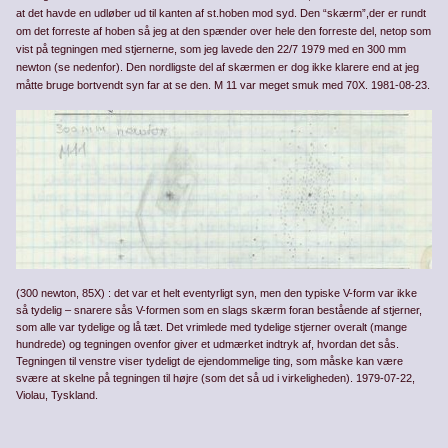
at det havde en udløber ud til kanten af st.­hoben mod syd. Den “skærm”,der er rundt
om det forreste af hoben så jeg at den spænder over hele den forreste del, netop som
vist på tegningen med stjernerne, som jeg lavede den 22/7 1979 med en 300 mm
newton (se nedenfor). Den nordligste del af skærmen er dog ikke klarere end at jeg
måtte bruge bortvendt syn far at se den. M 11 var meget smuk med 70X. 1981-08-23.
(300 newton, 85X) : det var et helt eventyrligt syn, men den typiske V-form var ikke
så tydelig – snarere sås V-formen som en slags skærm foran bestående af stjerner,
som alle var tydelige og lå tæt. Det vrimlede med tydelige stjerner overalt (mange
hundrede) og tegningen ovenfor giver et udmærket indtryk af, hvordan det sås.
Tegningen til venstre viser tydeligt de ejendommelige ting, som måske kan være
svære at skelne på tegningen til højre (som det så ud i virkeligheden). 1979-07-22,
Violau, Tyskland.