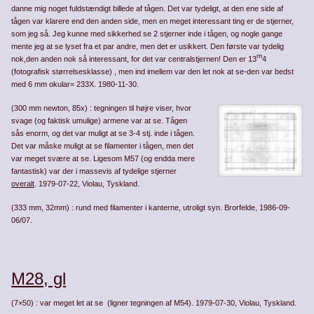
danne mig noget fuldstændigt billede af tågen. Det var tydeligt, at den ene side af
tågen var klarere end den anden side, men en meget interessant ting er de stjerner,
som jeg så. Jeg kunne med sikkerhed se 2 stjerner inde i tågen, og nogle gange
mente jeg at se lyset fra et par andre, men det er usikkert. Den første var tydelig
m
nok,den anden nok så interessant, for det var centralstjernen! Den er 13
4
(fotografisk størrelses­klasse) , men ind imellem var den let nok at se-den var bedst
med 6 mm okular= 233X. 1980-11-30.
(300 mm newton, 85x) : tegningen til højre viser, hvor
svage (og faktisk umulige) armene var at se. Tågen
sås enorm, og det var muligt at se 3-4 stj. inde i tågen.
Det var måske muligt at se filamenter i tågen, men det
var meget svære at se. Ligesom M57 (og endda mere
fantastisk) var der i massevis af tydelige stjerner
overalt
. 1979-07-22, Violau, Tyskland.
(333 mm, 32mm) : rund med filamenter i kanterne, utroligt syn. Brorfelde, 1986-09-
06/07.
M28, gl
(7×50) : var meget let at se (ligner tegningen af M54). 1979-07-30, Violau, Tyskland.