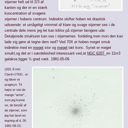
stjerner helt ud til 2/3 af
kanten og der er en stærk
koncen­tration af svagere
stjerner i hobens centrum. Indirekte skifter hoben ret drastisk
udseende: e
t umågeligt vrimmel af klare og svage stjerner ses i de
centrale dele mens jeg let kan kikke på stjerner længere ude.
Detaljerede strukturer kan ses i stjernernes fordeling,men mon den kan
lade sig gøre at tegne dem ned? Ved 70X er hoben meget smuk
indirekte med en
meget
stor og
meget
tæt konc. Synet er meget
smukt,og det er i særdeleshed interessant ved,at
NGC 6207
_en 11m3
galakse,ligger ½ grad væk. 1981-05-09.
(203, 8 mm
Clavé=178X) : er
og bliver et
pragtsyn. Til
højre er vist de
mange “arme” ,
som jeg kunne
se, de består af
de stjerner, som
jeg har lavet en
tegning-af d. 26.
1981-08-23.