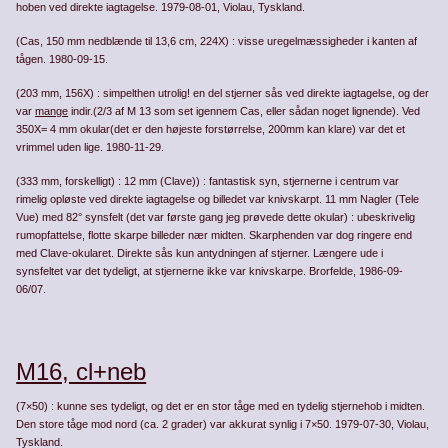
hoben ved direkte iagtagelse. 1979-08-01, Violau, Tyskland.
(Cas, 150 mm nedblænde til 13,6 cm, 224X) : visse uregelmæssigheder i kanten af
tågen. 1980-09-15.
(203 mm, 156X) : simpelthen utrolig! en del stjerner sås ved direkte iagtagelse, og der
var
mange
indir.(2/3 af M 13 som set igennem Cas, eller sådan noget lignende). Ved
350X= 4 mm okular(det er den højeste forstørrelse, 200mm kan klare) var det et
vrimmel uden lige. 1980-11-29.
(333 mm, forskelligt) : 12 mm (Clave)) : fantastisk syn, stjernerne i centrum var
rimelig opløste ved direkte iagtagelse og billedet var knivskarpt. 11 mm Nagler (Tele
Vue) med 82° synsfelt (det var første gang jeg prøvede dette okular) : ubeskrivelig
rumopfattelse, flotte skarpe billeder nær midten. Skarphenden var dog ringere end
med Clave-okularet. Direkte sås kun antydningen af stjerner. Længere ude i
synsfeltet var det tyde­ligt, at stjernerne ikke var knivskarpe. Brorfelde, 1986-09-
06/07.
M16, cl+neb
(7×50) : kunne ses tydeligt, og det er en stor tåge med en tydelig stjernehob i midten.
Den store tåge mod nord (ca. 2 grader) var akkurat synlig i 7×50. 1979-07-30, Violau,
Tyskland.