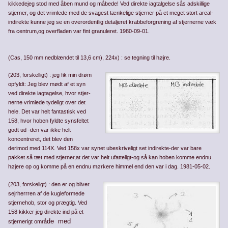
kikkedejeg stod med åben mund og måbede! Ved direkte iagtalgelse sås adskillige
stjerner, og det vrimlede med de svagest tænkelige stjerner på et meget stort areal-
indirekte kunne jeg se en overordentlig detaljeret krabbefor­grening af stjernerne væk
fra centrum,og overfladen var fint granuleret. 1980-09-01.
(Cas, 150 mm nedblændet til 13,6 cm), 224x) : se tegning til højre.
(203, forskelligt) : jeg fik min drøm
opfyldt: Jeg blev mødt af et syn
ved direkte iagtagelse, hvor stjer­
nerne vrimlede tydeligt over det
hele. Det var helt fantastisk ved
158, hvor hoben fyldte synsfeltet
godt ud -den var ikke helt
koncentreret, det blev den
derimod med 114X. Ved 158x var synet ubeskriveligt set indirekte-der var bare
pakket så tæt med stjerner,at det var helt ufatteligt-og så kan hoben komme endnu
højere op og komme på en endnu mørkere himmel end den var i dag. 1981-05-02.
(203, forskeligt) : den er og bliver
sejrherrren af de kugleformede
stjernehob, stor og prægtig. Ved
158 kikker jeg direkte ind på et
de med
stjernerigt områ