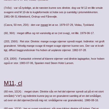
(7x5o) : var så tydelige, at de næsten kunne ses direkte. dog var M 12 en lille smule
svagere end M 10-de to kugleformede st.­hobe ses jo samtidig i prismekikkerten.
1981-08-31.Klintebord, Ordrup ved Fårevejle.
(Casra, 50 mm, 25X) : den var
meget
let at se. 1979-07-29, Violau, Tyskland.
(60, 36X) : meget diffus og ret vanskelig at se (ret svag), ret lille. 1979-06-17.
(203, 156X) : Ret stor. Direkte: mange svage stjerner spredt noget. Indirekte: ret groft
granuleret. Vir­kelig mange svage til meget svage stjerner kunne ses. Der var et kraft­
tigt, diffust baggrundsskær fra hoben af uopløste stjerner. 1982-07-28.
(C8, 100X) : Fantastisk vrimmel af klarere stjerner ved direkte iagtagelse, hvor hoben
også er stor. 1983-07-06, Spanien med Steen Holst Larsen.
M11, cl
(60 mm, 101X) : meget skøn. Direkte sås en hel del stjerner spredt ud på et ret stort
område(i “v’et”) og indirekte kunne jeg se en granuleret samling af en del småtåger,
ud over en del stjerner(forstå mig ret: småtågerne var granulerede). 1980-08-16.
(60 mm, 101X) : her er synet smukkest, når man kikker direkte på hoben. Det er