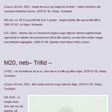
(Casra, 50 mm, 25X) : meget let at se og meget let at finde – hoben forekom (alt
sammen indirekte) kornet. 1979-07-30, Violau, Tyskland.
(60 mm, ca. 50 X (synsfelt lidt over 1 grad)) : meget tydelig, lille og kun lidt diffus.
1981-07-01. La Sage i Schweitz.
(C8, 100x) : direkte sås et vrimmel af meget svage stjerner-denne kugleformede
stjernehob er faktisk så koncentreret (på et lille stykke), at man ikke vinder meget
ved indirekte iagtagelse. 1983-07-06, Spanien med Steen Holst Larsen.
M20, neb– Trifid –
(7×50) : var forholdsvis let at se, men det er en lille og diffus tåge. 1979-07-30, Violau,
Tyskland.
(Casra, 50 mm, 25X) : ikke andet end en svag, halvstor tåge. 1979-07-30, Violau,
Tyskland.
(60, 51X) : er
meget skøn.
Som det ses på
tegning, så