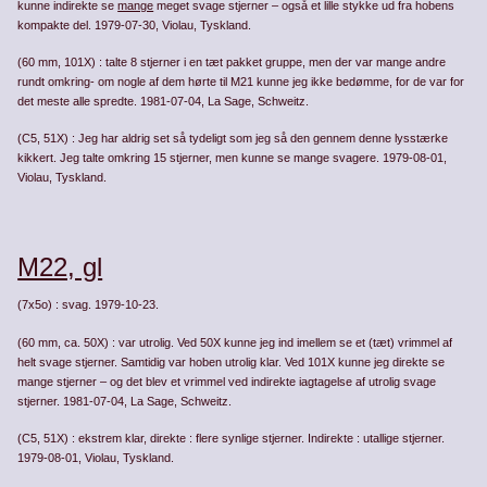
kunne indirekte se
mange
meget svage stjerner – også et lille stykke ud fra hobens
kompakte del. 1979-07-30, Violau, Tyskland.
(60 mm, 101X) : talte 8 stjerner i en tæt pakket gruppe, men der var mange andre
rundt omkring- om nogle af dem hørte til M21 kunne jeg ikke bedømme, for de var for
det meste alle spredte. 1981-07-04, La Sage, Schweitz.
(C5, 51X) : Jeg har aldrig set så tydeligt som jeg så den gennem denne lysstærke
kikkert. Jeg talte omkring 15 stjerner, men kunne se mange svagere. 1979-08-01,
Violau, Tyskland.
M22, gl
(7x5o) : svag. 1979-10-23.
(60 mm, ca. 50X) : var utrolig. Ved 50X kunne jeg ind imellem se et (tæt) vrimmel af
helt svage stjerner. Samtidig var hoben utrolig klar. Ved 101X kunne jeg direkte se
mange stjerner – og det blev et vrimmel ved indirekte iagtagelse af utrolig svage
stjerner. 1981-07-04, La Sage, Schweitz.
(C5, 51X) : ekstrem klar, direkte : flere synlige stjerner. Indirekte : utallige stjerner.
1979-08-01, Violau, Tyskland.