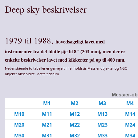
Deep sky beskrivelser
1979 til 1988,
hovedsageligt lavet med
instrumenter fra det blotte øje til 8″ (203 mm), men der er
enkelte beskrivelser lavet med kikkerter på op til 400 mm.
Nedenstående to tabeller er genveje til henholdsvis Messier-objekter og NGC-
objeker observeret i dette tidsrum.
Messier-obj
M1
M2
M3
M4
M10
M11
M12
M13
M14
M20
M21
M22
M23
M24
M30
M31
M32
M33
M34