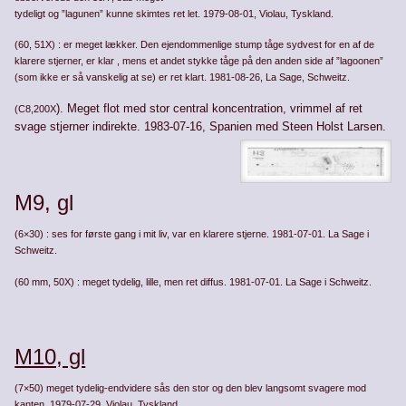
tydeligt og ”lagunen” kunne skimtes ret let. 1979-08-01, Violau, Tyskland.
(60, 51X) : er meget lækker. Den ejendommenlige stump tåge sydvest for en af de
klarere stjerner, er klar , mens et andet stykke tåge på den anden side af ”lagoonen”
(som ikke er så vanskelig at se) er ret klart. 1981-08-26, La Sage, Schweitz.
). Meget flot med stor central koncentration, vrim­mel af ret
(C8,200X
svage stjerner indirekte. 1983-07-16, Spanien med Steen Holst Larsen.
M9, gl
(6×30) : ses for første gang i mit liv, var en klarere stjerne. 1981-07-01. La Sage i
Schweitz.
(60 mm, 50X) : meget tydelig, lille, men ret diffus. 1981-07-01. La Sage i Schweitz.
M10, gl
(7×50) meget tydelig-endvidere sås den stor og den blev langsomt svagere mod
kanten. 1979-07-29, Violau, Tyskland.