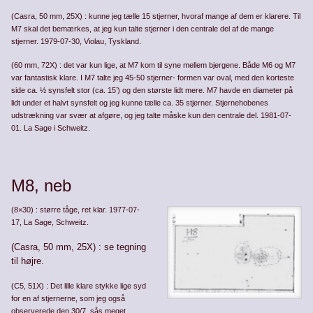
(Casra, 50 mm, 25X) : kunne jeg tælle 15 stjerner, hvoraf mange af dem er klarere. Til
M7 skal det bemærkes, at jeg kun talte stjerner i den centrale del af de mange
stjerner. 1979-07-30, Violau, Tyskland.
(60 mm, 72X) : det var kun lige, at M7 kom til syne mellem bjergene. Både M6 og M7
var fantastisk klare. I M7 talte jeg 45-50 stjerner- formen var oval, med den korteste
side ca. ½ synsfelt stor (ca. 15’) og den største lidt mere. M7 havde en diameter på
lidt under et halvt synsfelt og jeg kunne tælle ca. 35 stjerner. Stjernehobenes
udstrækning var svær at afgøre, og jeg talte måske kun den centrale del. 1981-07-
01. La Sage i Schweitz.
M8, neb
(8×30) : større tåge, ret klar. 1977-07-
17, La Sage, Schweitz.
(Casra, 50 mm, 25X) : se tegning
til højre.
(C5, 51X) : Det lille klare stykke lige syd
for en af stjernerne, som jeg også
observerede den 30/7, sås meget