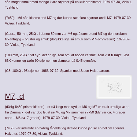
sås meget smukt med mange klare stjerner på en kulsort himmel. 1979-07-30, Violau,
Tyskland.
(7×50) : M6 sås klarere end M7 og der kunne ses flere stjerner end i M7. 1979-07-30,
Violau, Tyskland.
(Casra, 50 mm, 25X) : I denne 50 mm var M6 også større end M7 og den forekom
firkantagtig – og stor og smuk (dog ikke lige så smuk som M7+omgivelser). 1979-07-
30, Violau, Tyskland.
(100 mm, 25X) : flot syn, det er lige som om, at hoben er ”hul”, som vist til højre. Ved
63X kunne jeg tælle 90 stjerner i en diameter på 0.45 synsfelt.
(C8, 100X) : 95 stjerner. 1983-07-12, Spanien med Steen Holst Larsen.
M7, cl
(dårlig 8×30 prismekikkert) : er så langt mod syd, at M6 og M7 er totalt umulige at se
fra Danmark, det var dog let at se M6 og M7 sammen i 7×50 (M7 var ca. 4 grader
oppe – M6 ca. 7 grader). 1979-07-30, Violau, Tyskland.
(7×50) var indirekte en tydelig tågeklat og direkte kunne jeg se en hel del stjerner.
Halvstor. 1979-07-30, Violau, Tyskland.