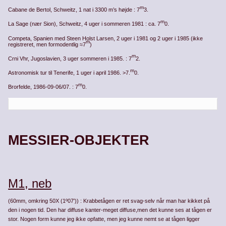
m
Cabane de Bertol, Schweitz, 1 nat i 3300 m’s højde : 7
3.
m
La Sage (nær Sion), Schweitz, 4 uger i sommeren 1981 : ca. 7
0.
Competa, Spanien med Steen Holst Larsen, 2 uger i 1981 og 2 uger i 1985 (ikke
m
registreret, men formodentlig ≈7
)
m
Crni Vhr, Jugoslavien, 3 uger sommeren i 1985. : 7
2.
m
Astronomisk tur til Tenerife, 1 uger i april 1986. >7.
0.
m
Brorfelde, 1986-09-06/07. : 7
0.
MESSIER-OBJEKTER
M1, neb
(60mm, omkring 50X (1º07′)) : Krabbetågen er ret svag-selv når man har kikket på
den i nogen tid. Den har diffuse kanter-meget diffuse,men det kunne ses at tågen er
stor. Nogen form kunne jeg ikke opfatte, men jeg kunne nemt se at tågen ligger