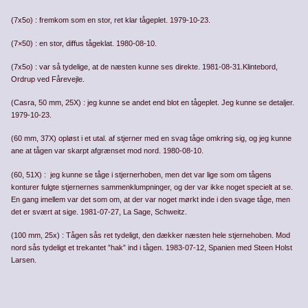
(7x5o) : fremkom som en stor, ret klar tågeplet. 1979-10-23.
(7×50) : en stor, diffus tågeklat. 1980-08-10.
(7x5o) : var så tydelige, at de næsten kunne ses direkte. 1981-08-31.Klintebord,
Ordrup ved Fårevejle.
(Casra, 50 mm, 25X) : jeg kunne se andet end blot en tågeplet. Jeg kunne se detaljer.
1979-10-23.
(60 mm, 37X) opløst i et utal. af stjerner med en svag tåge omkring sig, og jeg kunne
ane at tågen var skarpt afgrænset mod nord. 1980-08-10.
(60, 51X) : jeg kunne se tåge i stjernerhoben, men det var lige som om tågens
konturer fulgte stjernernes sammenklumpninger, og der var ikke noget specielt at se.
En gang imellem var det som om, at der var noget mørkt inde i den svage tåge, men
det er svært at sige. 1981-07-27, La Sage, Schweitz.
(100 mm, 25x) : Tågen sås ret tydeligt, den dækker næsten hele stjernehoben. Mod
nord sås tydeligt et trekantet ”hak” ind i tågen. 1983-07-12, Spanien med Steen Holst
Larsen.