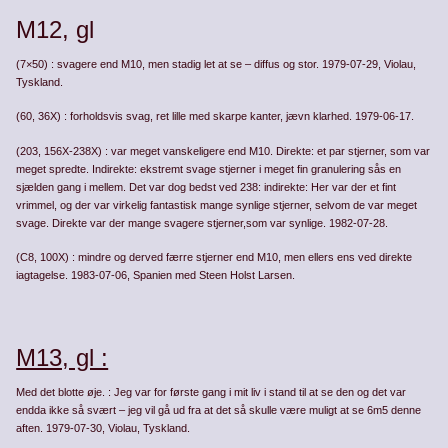
M12, gl
(7×50) : svagere end M10, men stadig let at se – diffus og stor. 1979-07-29, Violau,
Tyskland.
(60, 36X) : forholdsvis svag, ret lille med skarpe kanter, jævn klarhed. 1979-06-17.
(203, 156X-238X) : var meget vanskeligere end M10. Direkte: et par stjerner, som var
meget spredte. Indirekte: ekstremt svage stjerner i meget fin granulering sås en
sjælden gang i mellem. Det var dog bedst ved 238: indirekte: Her var der et fint
vrimmel, og der var virkelig fantastisk mange synlige stjerner, selvom de var meget
svage. Direkte var der mange svagere stjerner,som var synlige. 1982-07-28.
(C8, 100X) : mindre og derved færre stjerner end M10, men ellers ens ved direkte
iagtagelse. 1983-07-06, Spanien med Steen Holst Larsen.
M13, gl :
Med det blotte øje. : Jeg var for første gang i mit liv i stand til at se den og det var
endda ikke så svært – jeg vil gå ud fra at det så skulle være muligt at se 6m5 denne
aften. 1979-07-30, Violau, Tyskland.