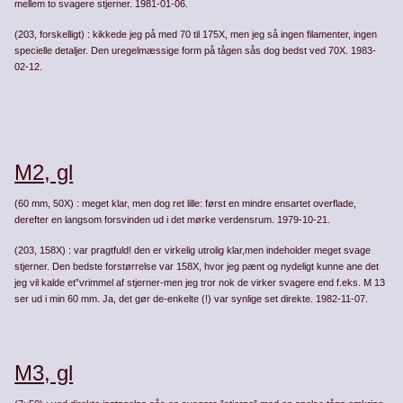
mellem to svagere stjerner. 1981-01-06.
(203, forskelligt) : kikkede jeg på med 70 til 175X, men jeg så ingen filamenter, ingen
specielle detaljer. Den uregelmæssige form på tågen sås dog bedst ved 70X. 1983-
02-12.
M2, gl
(60 mm, 50X) : meget klar, men dog ret lille: først en mindre ens­artet overflade,
derefter en langsom forsvinden ud i det mørke ver­densrum. 1979-10-21.
(203, 158X) : var pragtfuld! den er virkelig utrolig klar,men indehol­der meget svage
stjerner. Den bedste forstørrelse var 158X, hvor jeg pænt og nydeligt kunne ane det
jeg vil kalde et”vrimmel af stjerner­-men jeg tror nok de virker svagere end f.eks. M 13
ser ud i min 60 mm. Ja, det gør de-enkelte (!) var synlige set direkte. 1982-11-07.
M3, gl