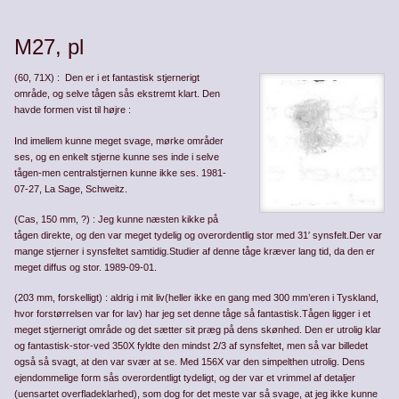
M27, pl
(60, 71X) : Den er i et fantastisk stjernerigt
område, og selve tågen sås ekstremt klart. Den
havde formen vist til højre :
Ind imellem kunne meget svage, mørke områder
ses, og en enkelt stjerne kunne ses inde i selve
tågen-men centralstjernen kunne ikke ses. 1981-
07-27, La Sage, Schweitz.
(Cas, 150 mm, ?) : Jeg kunne næsten kikke på
tågen direkte, og den var meget tydelig og overordentlig stor med 31′ synsfelt.Der var
mange stjerner i synsfeltet samtidig.Studier af denne tåge kræver lang tid, da den er
meget diffus og stor. 1989-09-01.
(203 mm, forskelligt) : aldrig i mit liv(heller ikke en gang med 300 mm’eren i Tyskland,
hvor forstørrelsen var for lav) har jeg set denne tåge så fantastisk.Tågen ligger i et
meget stjer­nerigt område og det sætter sit præg på dens skønhed. Den er utrolig klar
og fantastisk-stor-ved 350X fyldte den mindst 2/3 af synsfeltet, men så var billedet
også så svagt, at den var svær at se. Med 156X var den simpelthen utrolig. Dens
ejen­dommelige form sås overordentligt tydeligt, og der var et vrimmel af detaljer
(uensartet overfladeklarhed), som dog for det meste var så svage, at jeg ikke kunne