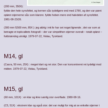
(200 mm, 350X):
fyldte den hele synsfeltet, og kernen sås tydeligere end med 178X, og den var pænt
opløst-stjernerne sås som klarere. fyldte hoben mere end halvdelen af synsfeltet.
1981-08-23/26.
(300 mm f1500 mm, 85X ): jeg aldrig i mit liv har set noget lignende ; det var som at
betragte et topkvalitets fotografi – der var simpelthen stjerner overalt – totalt opløst –
fuldstændog utroligt. 1979-07-22, Violau, Tyskland.
M14, gl
(Casra, 50 mm, 25X) : meget klart og ret stor. Den var koncentreret ret tydeligt mod
midten. 1979-07-22, Violau, Tyskland.
M15, gl
(60 mm, 101X) : en klar og ikke særlig stor overflade. 1980-08-16.
(C5, 51X) : ekstrem klar og også stor. det var muligt for mig at se enkelte stjerner i