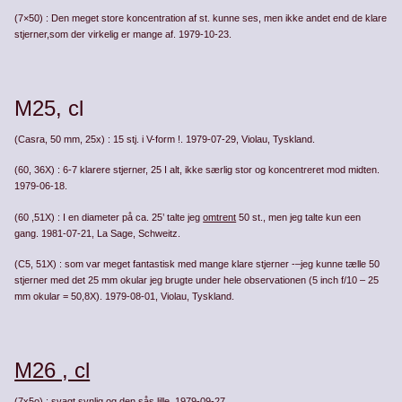
(7×50) : Den meget store koncentration af st. kunne ses, men ikke andet end de klare
stjerner,som der virkelig er mange af. 1979-10-23.
M25, cl
(Casra, 50 mm, 25x) : 15 stj. i V-form !. 1979-07-29, Violau, Tyskland.
(60, 36X) : 6-7 klarere stjerner, 25 I alt, ikke særlig stor og koncentreret mod midten.
1979-06-18.
(60 ,51X) : I en diameter på ca. 25’ talte jeg
omtrent
50 st., men jeg talte kun een
gang. 1981-07-21, La Sage, Schweitz.
(C5, 51X) : som var meget fantastisk med mange klare stjerner -–jeg kunne tælle 50
stjerner med det 25 mm okular jeg brugte under hele observationen (5 inch f/10 – 25
mm okular = 50,8X). 1979-08-01, Violau, Tyskland.
M26 , cl
(7x5o) : svagt synlig og den sås lille. 1979-09-27.