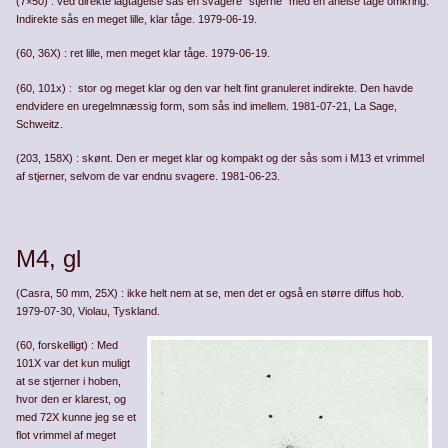
(7×50) : ved direkte iagtagelse sås en svagere ”stjerne” med en anelse tåge omkring.
Indirekte sås en meget lille, klar tåge. 1979-06-19.
(60, 36X) : ret lille, men meget klar tåge. 1979-06-19.
(60, 101x) : stor og meget klar og den var helt fint granuleret indirekte. Den havde
endvidere en uregelmnæssig form, som sås ind imellem. 1981-07-21, La Sage,
Schweitz.
(203, 158X) : skønt. Den er meget klar og kompakt og der sås som i M13 et vrimmel
af stjerner, selvom de var endnu svagere. 1981-06-23.
M4, gl
(Casra, 50 mm, 25X) : ikke helt nem at se, men det er også en større diffus hob.
1979-07-30, Violau, Tyskland.
(60, forskelligt) : Med
101X var det kun muligt
at se stjerner i hoben,
hvor den er klarest, og
med 72X kunne jeg se et
flot vrimmel af meget