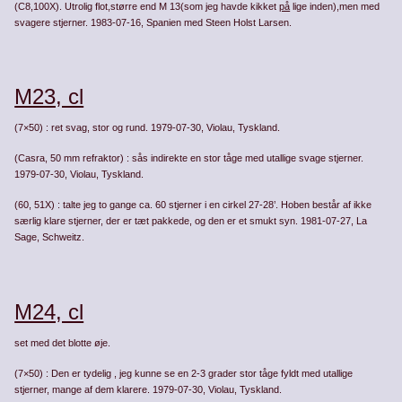
(C8,100X). Utrolig flot,større end M 13(som jeg havde kikket
på
lige inden),men med
svagere stjerner. 1983-07-16, Spanien med Steen Holst Larsen.
M23, cl
(7×50) : ret svag, stor og rund. 1979-07-30, Violau, Tyskland.
(Casra, 50 mm refraktor) : sås indirekte en stor tåge med utallige svage stjerner.
1979-07-30, Violau, Tyskland.
(60, 51X) : talte jeg to gange ca. 60 stjerner i en cirkel 27-28’. Hoben består af ikke
særlig klare stjerner, der er tæt pakkede, og den er et smukt syn. 1981-07-27, La
Sage, Schweitz.
M24, cl
set med det blotte øje.
(7×50) : Den er tydelig , jeg kunne se en 2-3 grader stor tåge fyldt med utallige
stjerner, mange af dem klarere. 1979-07-30, Violau, Tyskland.