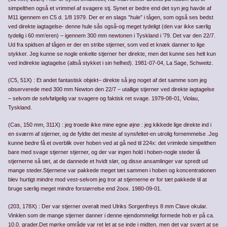
simpelthen også et vrimmel af svagere stj. Synet er bedre end det syn jeg havde af
M11 igennem en C5 d. 1/8 1979. Der er en slags ”hule” i tågen, som også ses bedst
ved direkte iagtagelse- denne hule sås også-og meget tydeligt (den var ikke særlig
tydelig i 60 mm’eren) – igennem 300 mm newtonen i Tyskland i ’79. Det var den 22/7.
Ud fra spidsen af tågen er der en stribe stjerner, som ved et knæk danner to lige
stykker. Jeg kunne se nogle enkelte stjerner her direkte, men det kunne ses helt kun
ved indirekte iagtagelse (altså stykket i sin helhed). 1981-07-04, La Sage, Schweitz.
(C5, 51X) : Et andet fantastisk objekt– direkte så jeg noget af det samme som jeg
observerede med 300 mm Newton den 22/7 – utallige stjerner ved direkte iagtagelse
– selvom de selvfølgelig var svagere og faktisk ret svage. 1979-08-01, Violau,
Tyskland.
(Cas, 150 mm, 311X) : jeg troede ikke mine egne øjne : jeg kikkede lige direkte ind i
en sværm af stjerner, og de fyldte det meste af synsfeltet-en utrolig fornem­melse .Jeg
kunne bedre få et overblik over hoben ved at gå ned til 224x: det vrimlede simpelthen
bare med svage stjerner stjerner, og der var ingen hold i hoben-nogle steder lå
stjernerne så tæt, at de dannede et hvidt slør, og disse ansamlinger var spredt ud
mange steder.Stjernene var pakkede meget tæt sammen i hoben og koncentratio­nen
blev hurtigt mindre mod vest-selvom jeg tror at stjernerne er for tæt pakkede til at
bruge særlig meget mindre forstørrelse end 2oox. 1980-09-01.
(203, 178X) : Der var stjerner overalt med Ulriks Sorgenfreys 8 mm Clave okular.
Vinklen som de mange stjerner danner i denne ejendommeligt formede hob er på ca.
10.0. grader.Det mørke område var ret let at se inde i midten, men det var svært at se