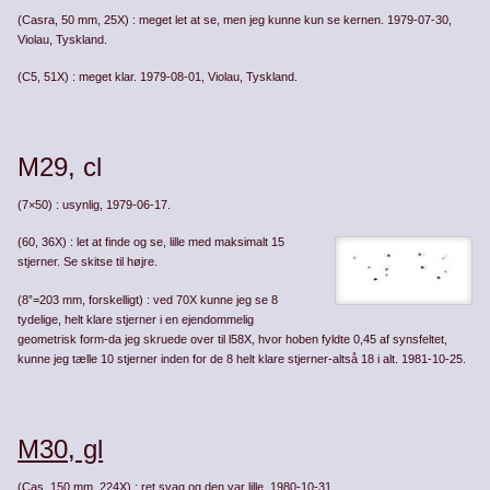
(Casra, 50 mm, 25X) : meget let at se, men jeg kunne kun se kernen. 1979-07-30,
Violau, Tyskland.
(C5, 51X) : meget klar. 1979-08-01, Violau, Tyskland.
M29, cl
(7×50) : usynlig, 1979-06-17.
(60, 36X) : let at finde og se, lille med maksimalt 15
stjerner. Se skitse til højre.
(8”=203 mm, forskelligt) : ved 70X kunne jeg se 8
tydelige, helt klare stjerner i en ejendommelig
geometrisk form-da jeg skruede over til l58X, hvor hoben fyldte 0,45 af synsfeltet,
kunne jeg tælle 10 stjerner inden for de 8 helt klare stjerner-altså 18 i alt. 1981-10-25.
M30, gl
(Cas, 150 mm, 224X) : ret svag og den var lille. 1980-10-31.