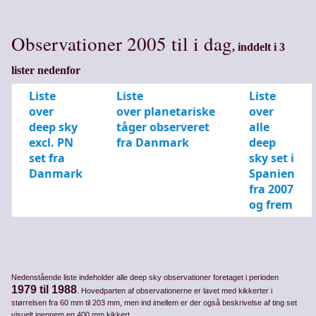
Observationer 2005 til i dag
, inddelt i 3
lister nedenfor
Liste
L
iste
Liste
over
over planetariske
over
deep sky
tåger observeret
alle
excl. PN
fra Danmark
deep
set fra
sky set i
Danmark
Spanien
fra 2007
og frem
Nedenstående liste indeholder alle deep sky observationer foretaget i perioden
1979 til 1988
. Hovedparten af observationerne er lavet med kikkerter i
størrelsen fra 60 mm til 203 mm, men ind imellem er der også beskrivelse af ting set
visuelt igennem en 400 mm kikkert.