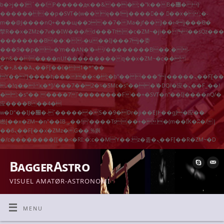
b�>j��)΄��!P�����ԫ��&���;�"k��B�޶�}
��������p�SVT�(w��ę��!j������ ��x�;�-
m��@J����nQ+���պ��כ��7�Ma�jf��J��ͱ4j���Ѳ�
撆R��x�ZMz�7v��IW���/d��ٞ�Тז�c�ZM~�ji�� ߒ��sQz�����Ԡ��DW��3�De�n"��M�+/
��������B��:�-�u��IJ���7j�委
���9��p�=�'m��AN�ޭ�=/��������B��:�-
�n&������nUf���������q��x�ZM~�
c��
Ϲ�+,&��Ὰܢ��F[��(�1�*"��
ϒ��"J����ԧ�����<�;�b"�� ���"j�����ܢ��F[��x�
,�!q�� қ�*]/���؝�2��7�SMc�s"���ޭ�DQ/�应�ܢ��F_��!
� :�s"�� ����7`��������F��+�SVT�n"��IJ����nQ/�
应����B ��4�
w�D"��IJ�׭�-`������S��9�Dr�ji��EJ߅��gJ�应��
矁[��x�ZM~�n"��IB؃��!'����Тѕ��+��(m��IK�ʭ�/|
��ϐܢ��F[��x�ZMz�G�� %嬩
�/c��������[[��<�RI:�:c��MΎ��:z�졾�ܢ��F[��R�ZM~�D
BaggerAstro
VISUEL AMATØR-ASTRONOMI
MENU