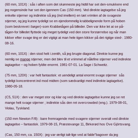
(60 mm, 101X) : sås i aften som det skønneste jeg hidtil har set den-smukkere end
jeg nogensinde har set den igennem Cas (150 mm). Ved direkte iagtagelse så jeg
enkelte stjerner og indirekte så jeg (ind imellem) en tæt vrimlen af de svageste
stjerner, og jeg kunne tydeligt se en ejendommelig krabbelignende form på hoben
(som beskrevet i bøger)-som Krabbetågen på billeder. Den var ikke let at se på­
tågen-for billedet flyttede sig meget tydeligt ved den store forstørrelse og når man
kikker efter svage ting er det vig­tigt at man hele tigen kikker på det rigtige sted-. 1980-
08-16.
(60 mm, 101X) : den stod helt i zenith, så jeg brugte diagonal. Direkte kunne jeg
nemlig se
mange
stjerner, men det blev til et vrimmel af nålefine stjerner ved indirekte
iagtagelse – og hoben fyldte enormt. 1981-07-01. La Sage i Schweitz.
(75 mm, 120X) : var helt fantastisk: et uendeligt antal enormt svage stjerner sås
tydeligt koncentreret ind mod midten (som sædvanligt med indirekte iagtagelse).
1980-05-18.
(C5, 51X) : den var meget stor og klar og ved direkte iagtagelse kunne jeg se ret
mange helt svage stjerner ; indirekte sås den ret overcrowded (eng.). 1979-08-01,
Violau, Tyskland.
(150 mm Newton F/8) : bare fremragende med svagere stjerner overalt ved direkte
iagtagelse – fantastisk. 1979-08-15, Præstevange 11, Birkerød hos Ove Gjörtsvang.
(Cas, 150 mm, ca. 150X) : jeg var-ærligt talt-lige ved at falde”bagover da jeg