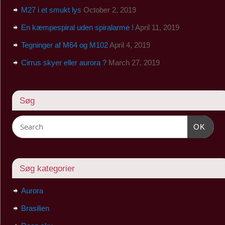
M27 i et smukt lys
October 2, 2019
En kæmpespiral uden spiralarme !
April 11, 2019
Tegninger af M64 og M102
April 4, 2019
Cirrus skyer eller aurora ?
March 27, 2019
Søg
OK
Søg kategorier
Aurora
Brasilien