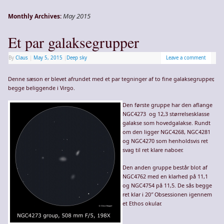
May 2015
Monthly Archives:
Et par galaksegrupper
By
Claus
|
May 5, 2015
|
Deep sky
Leave a comment
Denne sæson er blevet afrundet med et par tegninger af to fine galaksegrupper,
begge beliggende i Virgo.
Den første gruppe har den aflange
NGC4273 og 12,3 størrelsesklasse
galakse som hovedgalakse. Rundt
om den ligger NGC4268, NGC4281
og NGC4270 som henholdsvis ret
svag til ret klare naboer.
Den anden gruppe består blot af
NGC4762 med en klarhed på 11,1
og NGC4754 på 11,5. De sås begge
ret klar i 20″ Obsessionen igennem
et Ethos okular.