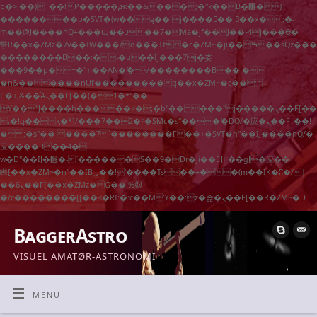
b�>j��)΄��!P�����ԫ��&���;�"k��B�޶�}
��������p�SVT�(w��ę��!j������ ��x�;�-
m��@J����nQ+���պ��כ��7�Ma�jf��J��ͱ4j���Ѳ�
撆R��x�ZMz�7v��IW���/d��ٞ�Тז�c�ZM~�ji�� ߒ��sQz�����Ԡ��DW��3�De�n"��M�+/
��������B��:�-�u��IJ���7j�委
���9��p�=�'m��AN�ޭ�=/��������B��:�-
�n&������nUf���������q��x�ZM~�
c��
Ϲ�+,&��Ὰܢ��F[��(�1�*"��
ϒ��"J����ԧ�����<�;�b"�� ���"j�����ܢ��F[��x�
,�!q�� қ�*]/���؝�2��7�SMc�s"���ޭ�DQ/�应�ܢ��F_��!
� :�s"�� ����7`��������F��+�SVT�n"��IJ����nQ/�
应����B ��4�
w�D"��IJ�׭�-`������S��9�Dr�ji��EJ߅��gJ�应��
矁[��x�ZM~�n"��IB؃��!'����Тѕ��+��(m��IK�ʭ�/|
��ϐܢ��F[��x�ZMz�G�� %嬩
�/c��������[[��<�RI:�:c��MΎ��:z�졾�ܢ��F[��R�ZM~�D
BaggerAstro
VISUEL AMATØR-ASTRONOMI
MENU