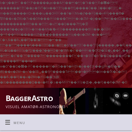
b�>j��)΄��!P�����ԫ��&���;�"k��B�޶�}
��������p�SVT�(w��ę��!j������ ��x�;�-
m��@J����nQ+���պ��כ��7�Ma�jf��J��ͱ4j���Ѳ�
撆R��x�ZMz�7v��IW���/d��ٞ�Тז�c�ZM~�ji�� ߒ��sQz�����Ԡ��DW��3�De�n"��M�+/
��������B��:�-�u��IJ���7j�委
���9��p�=�'m��AN�ޭ�=/��������B��:�-
�n&������nUf���������q��x�ZM~�
c��
Ϲ�+,&��Ὰܢ��F[��(�1�*"��
ϒ��"J����ԧ�����<�;�b"�� ���"j�����ܢ��F[��x�
,�!q�� қ�*]/���؝�2��7�SMc�s"���ޭ�DQ/�应�ܢ��F_��!
� :�s"�� ����7`��������F��+�SVT�n"��IJ����nQ/�
应����B ��4�
w�D"��IJ�׭�-`������S��9�Dr�ji��EJ߅��gJ�应��
矁[��x�ZM~�n"��IB؃��!'����Тѕ��+��(m��IK�ʭ�/|
��ϐܢ��F[��x�ZMz�G�� %嬩
�/c��������[[��<�RI:�:c��MΎ��:z�졾�ܢ��F[��R�ZM~�D
BaggerAstro
VISUEL AMATØR-ASTRONOMI
MENU