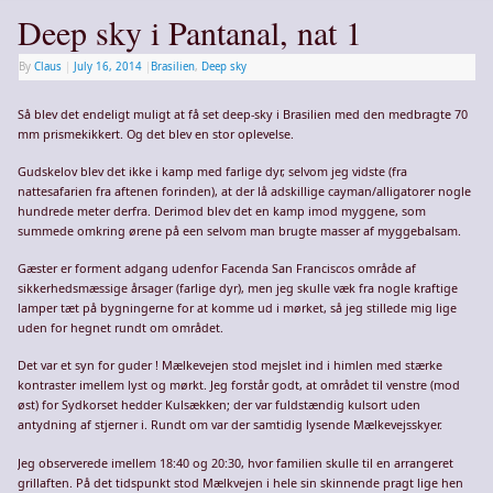
Deep sky i Pantanal, nat 1
By
Claus
|
July 16, 2014
|
Brasilien
,
Deep sky
Så blev det endeligt muligt at få set deep-sky i Brasilien med den medbragte 70
mm prismekikkert. Og det blev en stor oplevelse.
Gudskelov blev det ikke i kamp med farlige dyr, selvom jeg vidste (fra
nattesafarien fra aftenen forinden), at der lå adskillige cayman/alligatorer nogle
hundrede meter derfra. Derimod blev det en kamp imod myggene, som
summede omkring ørene på een selvom man brugte masser af myggebalsam.
Gæster er forment adgang udenfor Facenda San Franciscos område af
sikkerhedsmæssige årsager (farlige dyr), men jeg skulle væk fra nogle kraftige
lamper tæt på bygningerne for at komme ud i mørket, så jeg stillede mig lige
uden for hegnet rundt om området.
Det var et syn for guder ! Mælkevejen stod mejslet ind i himlen med stærke
kontraster imellem lyst og mørkt. Jeg forstår godt, at området til venstre (mod
øst) for Sydkorset hedder Kulsækken; der var fuldstændig kulsort uden
antydning af stjerner i. Rundt om var der samtidig lysende Mælkevejsskyer.
Jeg observerede imellem 18:40 og 20:30, hvor familien skulle til en arrangeret
grillaften. På det tidspunkt stod Mælkvejen i hele sin skinnende pragt lige hen