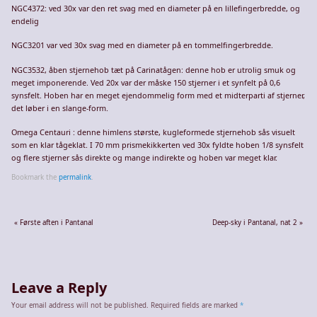
NGC4372: ved 30x var den ret svag med en diameter på en lillefingerbredde, og
endelig
NGC3201 var ved 30x svag med en diameter på en tommelfingerbredde.
NGC3532, åben stjernehob tæt på Carinatågen: denne hob er utrolig smuk og
meget imponerende. Ved 20x var der måske 150 stjerner i et synfelt på 0,6
synsfelt. Hoben har en meget ejendommelig form med et midterparti af stjerner,
det løber i en slange-form.
Omega Centauri : denne himlens største, kugleformede stjernehob sås visuelt
som en klar tågeklat. I 70 mm prismekikkerten ved 30x fyldte hoben 1/8 synsfelt
og flere stjerner sås direkte og mange indirekte og hoben var meget klar.
Bookmark the
permalink
.
«
Første aften i Pantanal
Deep-sky i Pantanal, nat 2
»
Leave a Reply
Your email address will not be published.
Required fields are marked
*