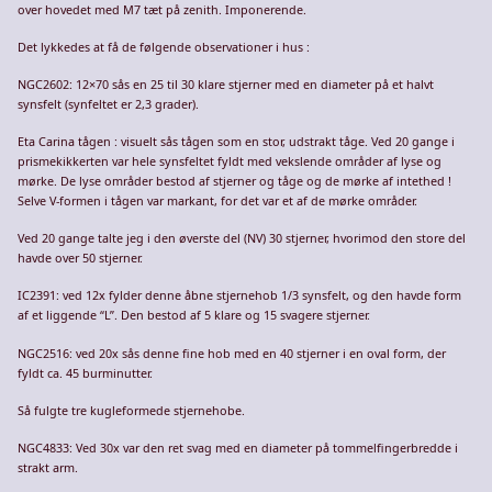
over hovedet med M7 tæt på zenith. Imponerende.
Det lykkedes at få de følgende observationer i hus :
NGC2602: 12×70 sås en 25 til 30 klare stjerner med en diameter på et halvt
synsfelt (synfeltet er 2,3 grader).
Eta Carina tågen : visuelt sås tågen som en stor, udstrakt tåge. Ved 20 gange i
prismekikkerten var hele synsfeltet fyldt med vekslende områder af lyse og
mørke. De lyse områder bestod af stjerner og tåge og de mørke af intethed !
Selve V-formen i tågen var markant, for det var et af de mørke områder.
Ved 20 gange talte jeg i den øverste del (NV) 30 stjerner, hvorimod den store del
havde over 50 stjerner.
IC2391: ved 12x fylder denne åbne stjernehob 1/3 synsfelt, og den havde form
af et liggende “L”. Den bestod af 5 klare og 15 svagere stjerner.
NGC2516: ved 20x sås denne fine hob med en 40 stjerner i en oval form, der
fyldt ca. 45 burminutter.
Så fulgte tre kugleformede stjernehobe.
NGC4833: Ved 30x var den ret svag med en diameter på tommelfingerbredde i
strakt arm.