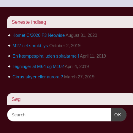
Seneste indlæg
Komet C/2020 F3 Neowise
August 31, 2020
M27 i et smukt lys
October 2, 2019
En kæmpespiral uden spiralarme !
April 11, 2019
Tegninger af M64 og M102
April 4, 2019
Cirrus skyer eller aurora ?
March 27, 2019
Søg
OK